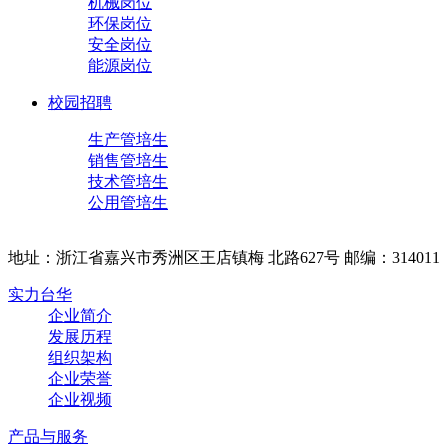
机械岗位
环保岗位
安全岗位
能源岗位
校园招聘
生产管培生
销售管培生
技术管培生
公用管培生
地址：浙江省嘉兴市秀洲区王店镇梅 北路627号 邮编：314011
实力台华
企业简介
发展历程
组织架构
企业荣誉
企业视频
产品与服务