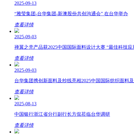
2025-09-13
“雅莹集团-台华集团-新澳股份共创沟通会” 在台华举办
查看详情
2025-09-03
禅翼之壳产品获2025中国国际面料设计大赛 “最佳科技应
查看详情
2025-09-03
台华集团携创新面料及纱线亮相2025中国国际纺织面料
查看详情
2025-08-13
中国银行浙江省分行副行长方侃莅临台华调研
查看详情