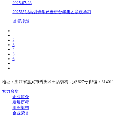
2025-07-28
2025纺织高训班学员走进台华集团参观学习
查看详情
2
3
4
5
6
地址：浙江省嘉兴市秀洲区王店镇梅 北路627号 邮编：314011
实力台华
企业简介
发展历程
组织架构
企业荣誉