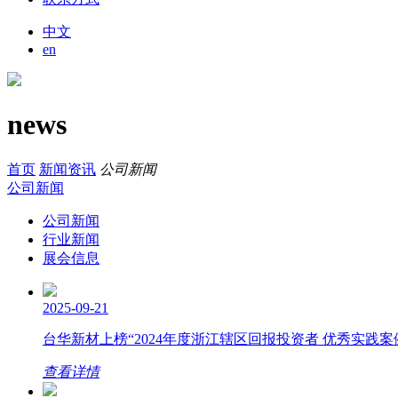
中文
en
news
首页
新闻资讯
公司新闻
公司新闻
公司新闻
行业新闻
展会信息
2025-09-21
台华新材上榜“2024年度浙江辖区回报投资者 优秀实践案
查看详情