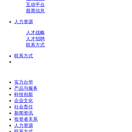
互动平台
股票信息
人力资源
人才战略
人才招聘
联系方式
联系方式
实力台华
产品与服务
科技创新
企业文化
社会责任
新闻资讯
投资者关系
人力资源
联系方式