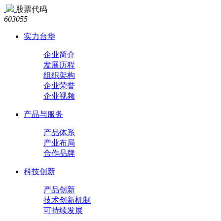
股票代码
603055
实力台华
企业简介
发展历程
组织架构
企业荣誉
企业视频
产品与服务
产品体系
产业布局
合作品牌
科技创新
产品创新
技术创新机制
可持续发展