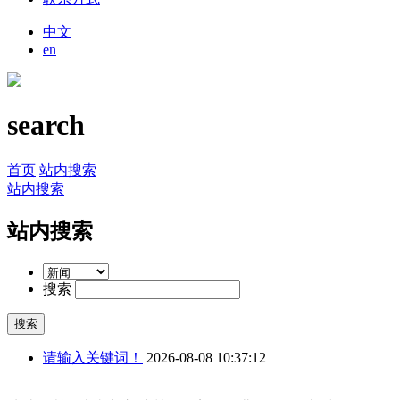
中文
en
search
首页
站内搜索
站内搜索
站内搜索
搜索
请输入关键词！
2026-08-08 10:37:12