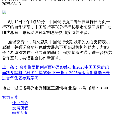
2025-08-13
8月12日下午1点50分，中国银行浙江省分行副行长方侃一
行莅临台华调研，中国银行嘉兴分行行长娄永海陪同调研，集
团沈总裁、总裁助理孙宏副总等热情接待并座谈。
座谈交流中，沈总裁对中国银行长期以来的关心支持表示
感谢，并强调台华的稳健发展离不开金融机构的助力，方侃行
长也希望双方在互利共赢的基础上保持紧密沟通，进一步拓宽
合作空间，共谱银企协作新篇章。
上一条：
台华集团携创新面料及纱线亮相2025中国国际纺织
面料及辅料（秋冬）博览会
下一条：
2025纺织高训班学员走
进台华集团参观学习
地址：浙江省嘉兴市秀洲区王店镇梅 北路627号 邮编：314011
实力台华
企业简介
发展历程
组织架构