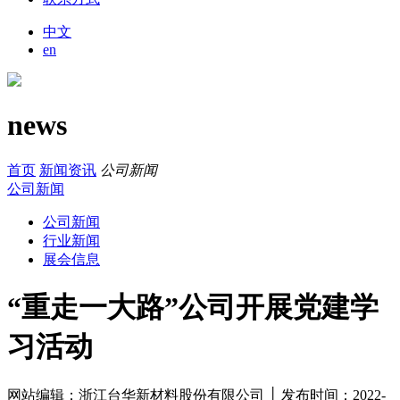
中文
en
news
首页
新闻资讯
公司新闻
公司新闻
公司新闻
行业新闻
展会信息
“重走一大路”公司开展党建学
习活动
网站编辑：浙江台华新材料股份有限公司 │ 发布时间：2022-