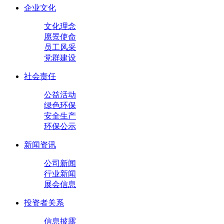
企业文化
文化理念
愿景使命
员工风采
党群建设
社会责任
公益活动
绿色环保
安全生产
环保公示
新闻资讯
公司新闻
行业新闻
展会信息
投资者关系
信息披露