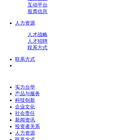
互动平台
股票信息
人力资源
人才战略
人才招聘
联系方式
联系方式
实力台华
产品与服务
科技创新
企业文化
社会责任
新闻资讯
投资者关系
人力资源
联系方式