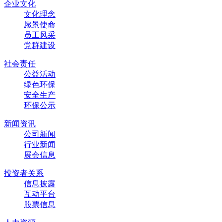
企业文化
文化理念
愿景使命
员工风采
党群建设
社会责任
公益活动
绿色环保
安全生产
环保公示
新闻资讯
公司新闻
行业新闻
展会信息
投资者关系
信息披露
互动平台
股票信息